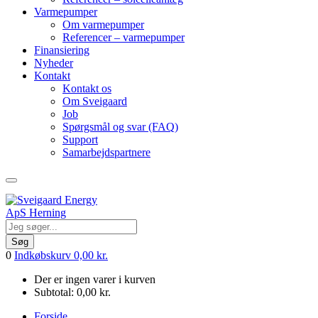
Varmepumper
Om varmepumper
Referencer – varmepumper
Finansiering
Nyheder
Kontakt
Kontakt os
Om Sveigaard
Job
Spørgsmål og svar (FAQ)
Support
Samarbejdspartnere
Søg
0
Indkøbskurv
0,00
kr.
Der er ingen varer i kurven
Subtotal:
0,00
kr.
Forside