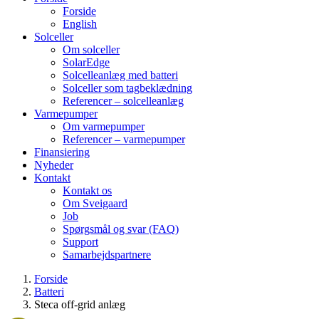
Forside
English
Solceller
Om solceller
SolarEdge
Solcelleanlæg med batteri
Solceller som tagbeklædning
Referencer – solcelleanlæg
Varmepumper
Om varmepumper
Referencer – varmepumper
Finansiering
Nyheder
Kontakt
Kontakt os
Om Sveigaard
Job
Spørgsmål og svar (FAQ)
Support
Samarbejdspartnere
Forside
Batteri
Steca off-grid anlæg