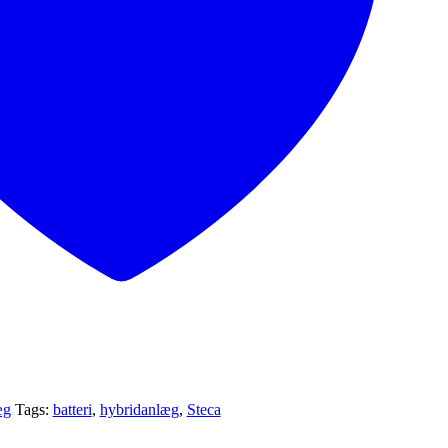
æg
Tags:
batteri
,
hybridanlæg
,
Steca