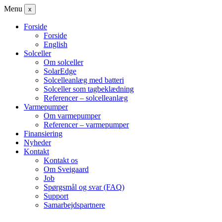
Menu
x
Forside
Forside
English
Solceller
Om solceller
SolarEdge
Solcelleanlæg med batteri
Solceller som tagbeklædning
Referencer – solcelleanlæg
Varmepumper
Om varmepumper
Referencer – varmepumper
Finansiering
Nyheder
Kontakt
Kontakt os
Om Sveigaard
Job
Spørgsmål og svar (FAQ)
Support
Samarbejdspartnere