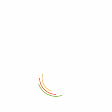
Information
Kontakt os
Om Sveigaard
Spørgsmål og svar (FAQ)
Support
Finansiering
Privatlivspolitik
Cookie politik
Genveje
Om solceller
Solcelleanlæg med batteri
Solceller som tagbeklædning