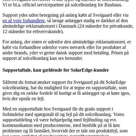
Vi er bl.a. officiel servicepartner på solcelleanlæg for Bauhaus.
Support ydes uden beregning på anlæg købt af Sveigaard eller via
en af vore forhandlere
, så længe anlægget stadig er dækket af den
almindelige reklamationsret i Danmark (24 måneder for privatkunde,
12 måneder for erhvervskunde).
For anlæg, der enten er udenfor den almindelige reklamationsret, er
købt via forhandlere udenfor vores netværk eller for produkter af
andre brands, yder vi gerne dansk support mod betaling. Prisen på
support af solcelleanlæg kan ses herunder.
Supportaftale, kun gældende for SolarEdge-kunder
Såfremt du fortsat ønsker support fra Sveigaard på dit SolarEdge
solcelleanlæg, har du mulighed for at tegne en supportaftale, som
giver dig en række fordele til hurtigt at få anlægget op at køre igen,
hvis der opstår en fejl.
Med en supportaftale hos Sveigaard får du gratis support i
forbindelse med spørgsmål til og fejl på dit solcelleanlæg. Vores
supportafdeling vil være behjælpelig med fejlfinding og evt.
kommunikation med producenterne, med henblik på at få løst
problemer og få fastslået, hvorvidt der er tale om produktfejl, som