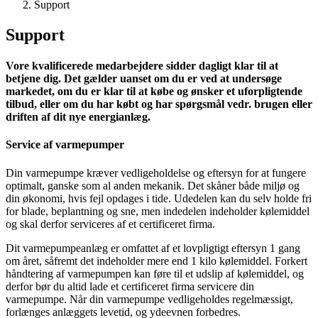
Support
Support
Vore kvalificerede medarbejdere sidder dagligt klar til at
betjene dig. Det gælder uanset om du er ved at undersøge
markedet, om du er klar til at købe og ønsker et uforpligtende
tilbud, eller om du har købt og har spørgsmål vedr. brugen eller
driften af dit nye energianlæg.
Service af varmepumper
Din varmepumpe kræver vedligeholdelse og eftersyn for at fungere
optimalt, ganske som al anden mekanik. Det skåner både miljø og
din økonomi, hvis fejl opdages i tide. Udedelen kan du selv holde fri
for blade, beplantning og sne, men indedelen indeholder kølemiddel
og skal derfor serviceres af et certificeret firma.
Dit varmepumpeanlæg er omfattet af et lovpligtigt eftersyn 1 gang
om året, såfremt det indeholder mere end 1 kilo kølemiddel. Forkert
håndtering af varmepumpen kan føre til et udslip af kølemiddel, og
derfor bør du altid lade et certificeret firma servicere din
varmepumpe. Når din varmepumpe vedligeholdes regelmæssigt,
forlænges anlæggets levetid, og ydeevnen forbedres.