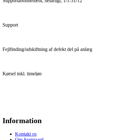
Supportabonnement, helårligt, 1/1-31/12
Support
Fejlfinding/udskiftning af defekt del på anlæg
Kørsel inkl. timeløn
Information
Kontakt os
Om Sveigaard