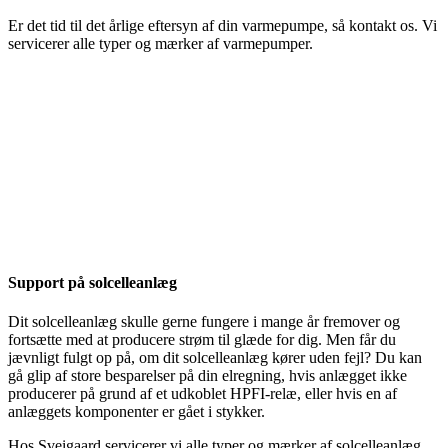
Er det tid til det årlige eftersyn af din varmepumpe, så kontakt os. Vi
servicerer alle typer og mærker af varmepumper.
Support på solcelleanlæg
Dit solcelleanlæg skulle gerne fungere i mange år fremover og
fortsætte med at producere strøm til glæde for dig. Men får du
jævnligt fulgt op på, om dit solcelleanlæg kører uden fejl? Du kan
gå glip af store besparelser på din elregning, hvis anlægget ikke
producerer på grund af et udkoblet HPFI-relæ, eller hvis en af
anlæggets komponenter er gået i stykker.
Hos Sveigaard servicerer vi alle typer og mærker af solcelleanlæg.