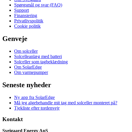
Spørgsmål og svar (FAQ)
Support
Finansiering
Privatlivspolitik
Cookie politik
Genveje
Om solceller
Solcelleanlæg med batteri
Solceller som tagbeklædning
Om SolarEdge
Om varmepumper
Seneste nyheder
Ny app fra SolarEdge
Må jeg algebehandle mit tag med solceller monteret på?
Tjekliste efter tordenvejr
Kontakt
Sveigaard Energy ApS