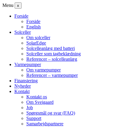
Menu
x
Forside
Forside
English
Solceller
Om solceller
SolarEdge
Solcelleanlæg med batteri
Solceller som tagbeklædning
Referencer – solcelleanlæg
Varmepumper
Om varmepumper
Referencer – varmepumper
Finansiering
Nyheder
Kontakt
Kontakt os
Om Sveigaard
Job
Spørgsmål og svar (FAQ)
Support
Samarbejdspartnere