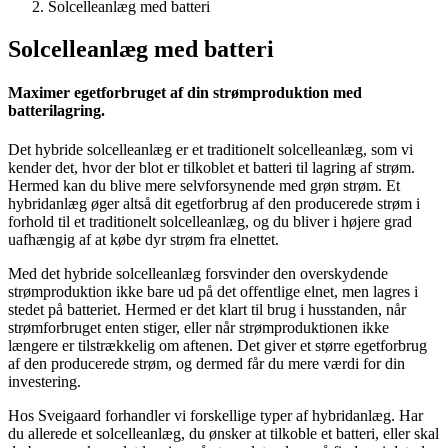
Solcelleanlæg med batteri
Solcelleanlæg med batteri
Maximer egetforbruget af din strømproduktion med
batterilagring.
Det hybride solcelleanlæg er et traditionelt solcelleanlæg, som vi
kender det, hvor der blot er tilkoblet et batteri til lagring af strøm.
Hermed kan du blive mere selvforsynende med grøn strøm. Et
hybridanlæg øger altså dit egetforbrug af den producerede strøm i
forhold til et traditionelt solcelleanlæg, og du bliver i højere grad
uafhængig af at købe dyr strøm fra elnettet.
Med det hybride solcelleanlæg forsvinder den overskydende
strømproduktion ikke bare ud på det offentlige elnet, men lagres i
stedet på batteriet. Hermed er det klart til brug i husstanden, når
strømforbruget enten stiger, eller når strømproduktionen ikke
længere er tilstrækkelig om aftenen. Det giver et større egetforbrug
af den producerede strøm, og dermed får du mere værdi for din
investering.
Hos Sveigaard forhandler vi forskellige typer af hybridanlæg. Har
du allerede et solcelleanlæg, du ønsker at tilkoble et batteri, eller skal