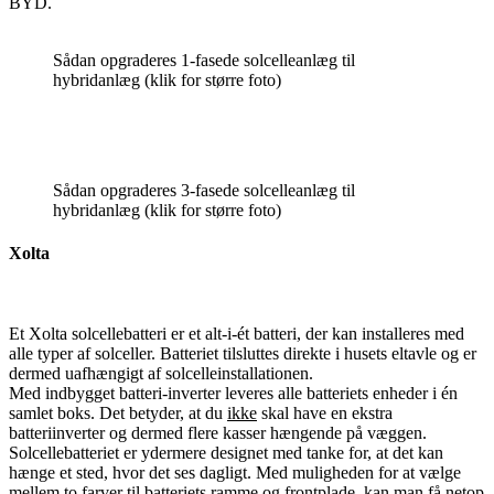
BYD.
Sådan opgraderes 1-fasede solcelleanlæg til
hybridanlæg (klik for større foto)
Sådan opgraderes 3-fasede solcelleanlæg til
hybridanlæg (klik for større foto)
Xolta
Et Xolta solcellebatteri er et alt-i-ét batteri, der kan installeres med
alle typer af solceller. Batteriet tilsluttes direkte i husets eltavle og er
dermed uafhængigt af solcelleinstallationen.
Med indbygget batteri-inverter leveres alle batteriets enheder i én
samlet boks. Det betyder, at du
ikke
skal have en ekstra
batteriinverter og dermed flere kasser hængende på væggen.
Solcellebatteriet er ydermere designet med tanke for, at det kan
hænge et sted, hvor det ses dagligt. Med muligheden for at vælge
mellem to farver til batteriets ramme og frontplade, kan man få netop