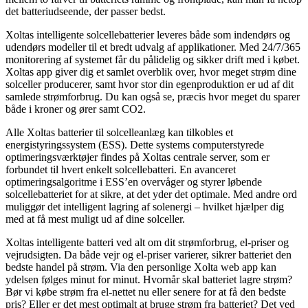
det batteriudseende, der passer bedst.
Xoltas intelligente solcellebatterier leveres både som indendørs og
udendørs modeller til et bredt udvalg af applikationer. Med 24/7/365
monitorering af systemet får du pålidelig og sikker drift med i købet.
Xoltas app giver dig et samlet overblik over, hvor meget strøm dine
solceller producerer, samt hvor stor din egenproduktion er ud af dit
samlede strømforbrug. Du kan også se, præcis hvor meget du sparer
både i kroner og ører samt CO2.
Alle Xoltas batterier til solcelleanlæg kan tilkobles et
energistyringssystem (ESS). Dette systems computerstyrede
optimeringsværktøjer findes på Xoltas centrale server, som er
forbundet til hvert enkelt solcellebatteri. En avanceret
optimeringsalgoritme i ESS’en overvåger og styrer løbende
solcellebatteriet for at sikre, at det yder det optimale. Med andre ord
muliggør det intelligent lagring af solenergi – hvilket hjælper dig
med at få mest muligt ud af dine solceller.
Xoltas intelligente batteri ved alt om dit strømforbrug, el-priser og
vejrudsigten. Da både vejr og el-priser varierer, sikrer batteriet den
bedste handel på strøm. Via den personlige Xolta web app kan
ydelsen følges minut for minut. Hvornår skal batteriet lagre strøm?
Bør vi købe strøm fra el-nettet nu eller senere for at få den bedste
pris? Eller er det mest optimalt at bruge strøm fra batteriet? Det ved