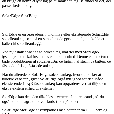
du bruge en komplet løsning på et samlet anlæg, så finder vi det, der
passer bedst til dig.
SolarEdge StorEdge
StorEdge er en opgradering til dit nye eller eksisterende SolarEdge
solcelleanlæg, som på en simpel måde gør det muligt at koble et
batteri til solcelleanlægget.
Ved nyinstallationer af solcelleanlæg skal der med StorEdge-
løsningen blot skal installeres en enkelt enhed. Denne enhed styrer
både produktionen af solcellestrøm og lagring af strøm på batteri, og
fås både til 1 og 3-fasede anlæg.
Har du allerede et SolarEdge solcelleanlæg, hvor du ønsker at
tilkoble et batteri, giver SolarEdge også mulighed for det. Både
eksisterende 1 og 3-fasede anlæg kan opgraderes ved at tilføje en
ekstra ekstern enhed til systemet.
StorEdge kan desuden tilkobles invertere af andre brands, så du
også her kan lagre din overskudsstrøm på batteri.
SolarEdge StorEdge er kompatibel med batterier fra LG Chem og