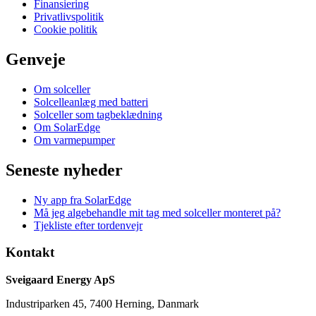
Finansiering
Privatlivspolitik
Cookie politik
Genveje
Om solceller
Solcelleanlæg med batteri
Solceller som tagbeklædning
Om SolarEdge
Om varmepumper
Seneste nyheder
Ny app fra SolarEdge
Må jeg algebehandle mit tag med solceller monteret på?
Tjekliste efter tordenvejr
Kontakt
Sveigaard Energy ApS
Industriparken 45, 7400 Herning, Danmark