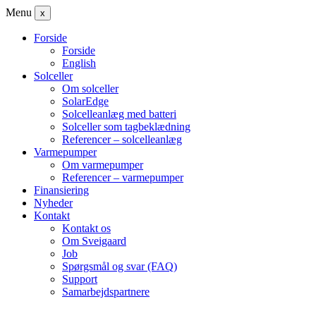
Menu
x
Forside
Forside
English
Solceller
Om solceller
SolarEdge
Solcelleanlæg med batteri
Solceller som tagbeklædning
Referencer – solcelleanlæg
Varmepumper
Om varmepumper
Referencer – varmepumper
Finansiering
Nyheder
Kontakt
Kontakt os
Om Sveigaard
Job
Spørgsmål og svar (FAQ)
Support
Samarbejdspartnere