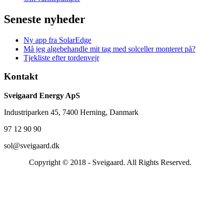
Seneste nyheder
Ny app fra SolarEdge
Må jeg algebehandle mit tag med solceller monteret på?
Tjekliste efter tordenvejr
Kontakt
Sveigaard Energy ApS
Industriparken 45, 7400 Herning, Danmark
97 12 90 90
sol@sveigaard.dk
Copyright © 2018 - Sveigaard. All Rights Reserved.