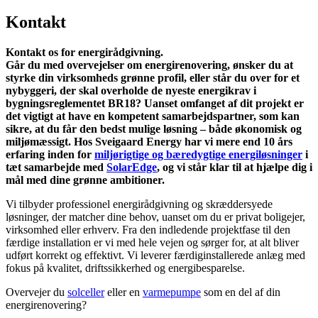
Kontakt
Kontakt os for energirådgivning.
Går du med overvejelser om energirenovering, ønsker du at
styrke din virksomheds grønne profil, eller står du over for et
nybyggeri, der skal overholde de nyeste energikrav i
bygningsreglementet BR18? Uanset omfanget af dit projekt er
det vigtigt at have en kompetent samarbejdspartner, som kan
sikre, at du får den bedst mulige løsning – både økonomisk og
miljømæssigt. Hos Sveigaard Energy har vi mere end 10 års
erfaring inden for
miljørigtige og bæredygtige energiløsninger
i
tæt samarbejde med
SolarEdge
, og vi står klar til at hjælpe dig i
mål med dine grønne ambitioner.
Vi tilbyder professionel energirådgivning og skræddersyede
løsninger, der matcher dine behov, uanset om du er privat boligejer,
virksomhed eller erhverv. Fra den indledende projektfase til den
færdige installation er vi med hele vejen og sørger for, at alt bliver
udført korrekt og effektivt. Vi leverer færdiginstallerede anlæg med
fokus på kvalitet, driftssikkerhed og energibesparelse.
Overvejer du
solceller
eller en
varmepumpe
som en del af din
energirenovering?