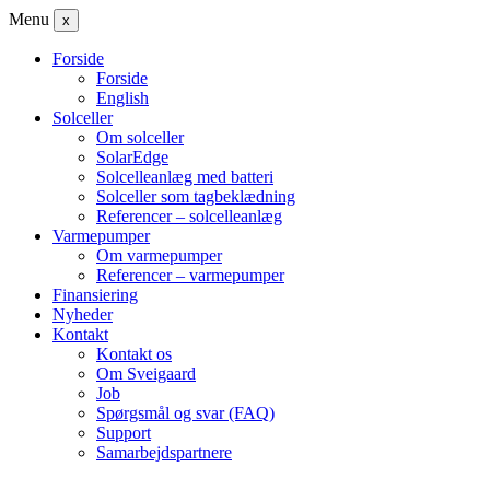
Menu
x
Forside
Forside
English
Solceller
Om solceller
SolarEdge
Solcelleanlæg med batteri
Solceller som tagbeklædning
Referencer – solcelleanlæg
Varmepumper
Om varmepumper
Referencer – varmepumper
Finansiering
Nyheder
Kontakt
Kontakt os
Om Sveigaard
Job
Spørgsmål og svar (FAQ)
Support
Samarbejdspartnere