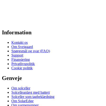
Information
Kontakt os
Om Sveigaard
Spørgsmål og svar (FAQ)
Support
Finansiering
Privatlivspolitik
Cookie politik
Genveje
Om solceller
Solcelleanlæg med batteri
Solceller som tagbeklædning
Om SolarEdge
Om varmepumper