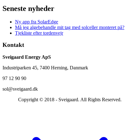
Seneste nyheder
Ny app fra SolarEdge
Må jeg algebehandle mit tag med solceller monteret på?
Tjekliste efter tordenvejr
Kontakt
Sveigaard Energy ApS
Industriparken 45, 7400 Herning, Danmark
97 12 90 90
sol@sveigaard.dk
Copyright © 2018 - Sveigaard. All Rights Reserved.