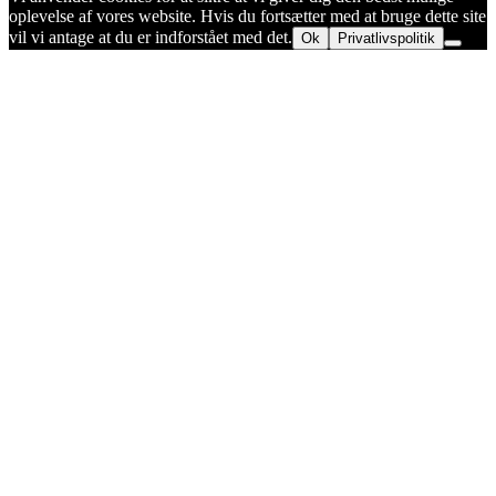
oplevelse af vores website. Hvis du fortsætter med at bruge dette site
vil vi antage at du er indforstået med det.
Ok
Privatlivspolitik