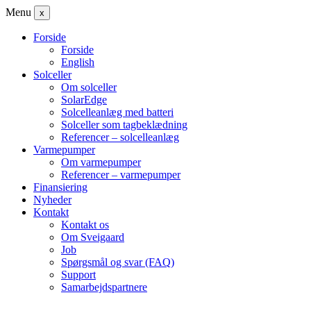
Menu
x
Forside
Forside
English
Solceller
Om solceller
SolarEdge
Solcelleanlæg med batteri
Solceller som tagbeklædning
Referencer – solcelleanlæg
Varmepumper
Om varmepumper
Referencer – varmepumper
Finansiering
Nyheder
Kontakt
Kontakt os
Om Sveigaard
Job
Spørgsmål og svar (FAQ)
Support
Samarbejdspartnere