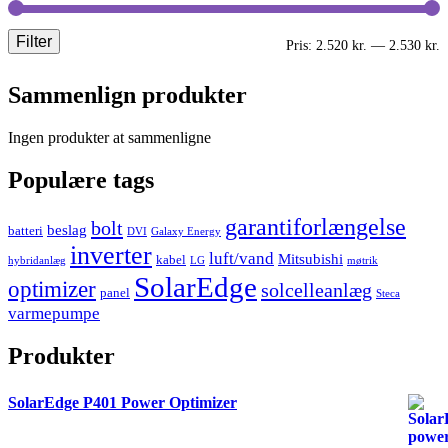
Filter
M
H
Pris:
2.520 kr.
—
2.530 kr.
p
p
Sammenlign produkter
Ingen produkter at sammenligne
Populære tags
garantiforlængelse
bolt
beslag
batteri
DVI
Galaxy Energy
inverter
luft/vand
Mitsubishi
kabel
hybridanlæg
LG
møtrik
SolarEdge
optimizer
solcelleanlæg
panel
Steca
varmepumpe
Produkter
SolarEdge P401 Power Optimizer