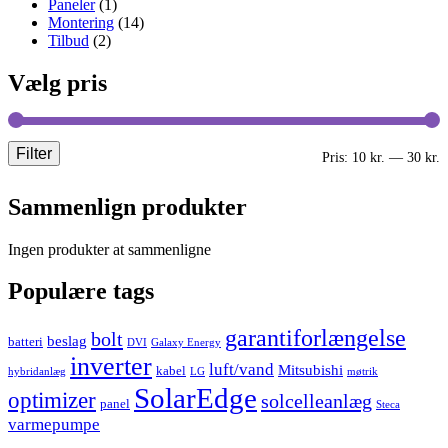
Paneler
(1)
Montering
(14)
Tilbud
(2)
Vælg pris
Filter
M
H
Pris:
10 kr.
—
30 kr.
p
p
Sammenlign produkter
Ingen produkter at sammenligne
Populære tags
garantiforlængelse
bolt
beslag
batteri
DVI
Galaxy Energy
inverter
luft/vand
Mitsubishi
kabel
hybridanlæg
LG
møtrik
SolarEdge
optimizer
solcelleanlæg
panel
Steca
varmepumpe