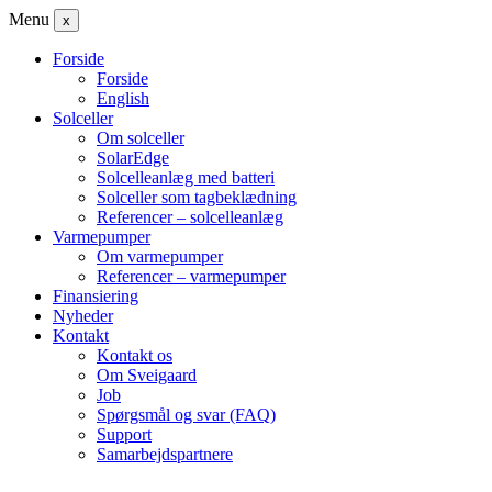
Menu
x
Forside
Forside
English
Solceller
Om solceller
SolarEdge
Solcelleanlæg med batteri
Solceller som tagbeklædning
Referencer – solcelleanlæg
Varmepumper
Om varmepumper
Referencer – varmepumper
Finansiering
Nyheder
Kontakt
Kontakt os
Om Sveigaard
Job
Spørgsmål og svar (FAQ)
Support
Samarbejdspartnere