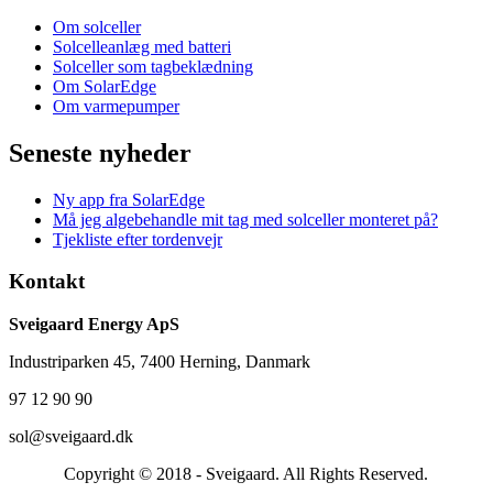
Om solceller
Solcelleanlæg med batteri
Solceller som tagbeklædning
Om SolarEdge
Om varmepumper
Seneste nyheder
Ny app fra SolarEdge
Må jeg algebehandle mit tag med solceller monteret på?
Tjekliste efter tordenvejr
Kontakt
Sveigaard Energy ApS
Industriparken 45, 7400 Herning, Danmark
97 12 90 90
sol@sveigaard.dk
Copyright © 2018 - Sveigaard. All Rights Reserved.