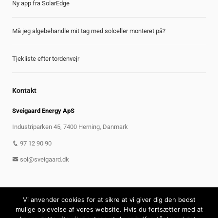
Ny app fra SolarEdge
Må jeg algebehandle mit tag med solceller monteret på?
Tjekliste efter tordenvejr
Kontakt
Sveigaard Energy ApS
Industriparken 45, 7400 Herning, Danmark
97 12 90 90
sol@sveigaard.dk
Vi anvender cookies for at sikre at vi giver dig den bedst
mulige oplevelse af vores website. Hvis du fortsætter med at