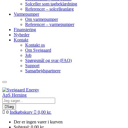
Solceller som tagbeklædning
Referencer – solcelleanlæg
Varmepumper
Om varmepumper
Referencer – varmepumper
Finansiering
Nyheder
Kontakt
Kontakt os
Om Sveigaard
Job
Spørgsmål og svar (FAQ)
Support
Samarbejdspartnere
Søg
0
Indkøbskurv
0,00
kr.
Der er ingen varer i kurven
Subtotal:
0,00
kr.