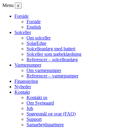
Menu
x
Forside
Forside
English
Solceller
Om solceller
SolarEdge
Solcelleanlæg med batteri
Solceller som tagbeklædning
Referencer – solcelleanlæg
Varmepumper
Om varmepumper
Referencer – varmepumper
Finansiering
Nyheder
Kontakt
Kontakt os
Om Sveigaard
Job
Spørgsmål og svar (FAQ)
Support
Samarbejdspartnere