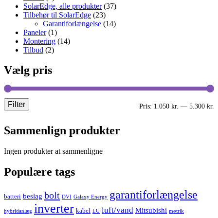
SolarEdge, alle produkter
(37)
Tilbehør til SolarEdge
(23)
Garantiforlængelse
(14)
Paneler
(1)
Montering
(14)
Tilbud
(2)
Vælg pris
Filter
M
H
Pris:
1.050 kr.
—
5.300 kr.
p
p
Sammenlign produkter
Ingen produkter at sammenligne
Populære tags
garantiforlængelse
bolt
beslag
batteri
DVI
Galaxy Energy
inverter
luft/vand
Mitsubishi
kabel
hybridanlæg
LG
møtrik