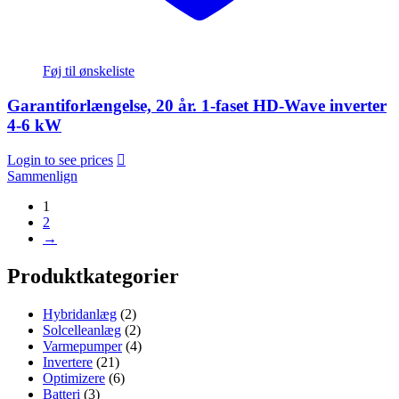
Føj til ønskeliste
Garantiforlængelse, 20 år. 1-faset HD-Wave inverter
4-6 kW
Login to see prices
Sammenlign
1
2
→
Produktkategorier
Hybridanlæg
(2)
Solcelleanlæg
(2)
Varmepumper
(4)
Invertere
(21)
Optimizere
(6)
Batteri
(3)