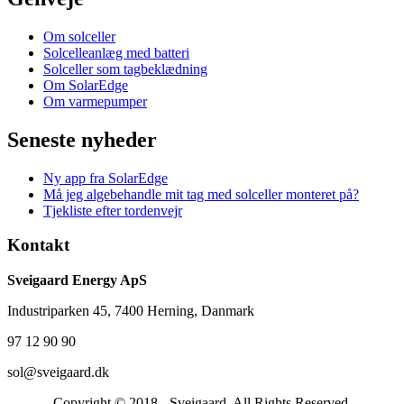
Om solceller
Solcelleanlæg med batteri
Solceller som tagbeklædning
Om SolarEdge
Om varmepumper
Seneste nyheder
Ny app fra SolarEdge
Må jeg algebehandle mit tag med solceller monteret på?
Tjekliste efter tordenvejr
Kontakt
Sveigaard Energy ApS
Industriparken 45, 7400 Herning, Danmark
97 12 90 90
sol@sveigaard.dk
Copyright © 2018 - Sveigaard. All Rights Reserved.