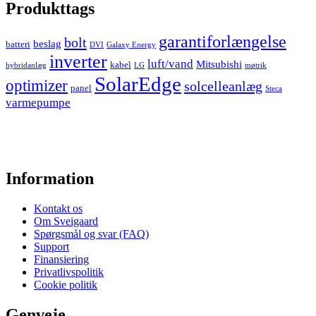
Produkttags
garantiforlængelse
bolt
beslag
batteri
DVI
Galaxy Energy
inverter
luft/vand
Mitsubishi
kabel
hybridanlæg
LG
møtrik
SolarEdge
optimizer
solcelleanlæg
panel
Steca
varmepumpe
Information
Kontakt os
Om Sveigaard
Spørgsmål og svar (FAQ)
Support
Finansiering
Privatlivspolitik
Cookie politik
Genveje