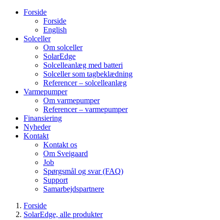
Forside
Forside
English
Solceller
Om solceller
SolarEdge
Solcelleanlæg med batteri
Solceller som tagbeklædning
Referencer – solcelleanlæg
Varmepumper
Om varmepumper
Referencer – varmepumper
Finansiering
Nyheder
Kontakt
Kontakt os
Om Sveigaard
Job
Spørgsmål og svar (FAQ)
Support
Samarbejdspartnere
Forside
SolarEdge, alle produkter