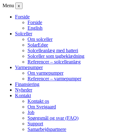
Menu
x
Forside
Forside
English
Solceller
Om solceller
SolarEdge
Solcelleanlæg med batteri
Solceller som tagbeklædning
Referencer – solcelleanlæg
Varmepumper
Om varmepumper
Referencer – varmepumper
Finansiering
Nyheder
Kontakt
Kontakt os
Om Sveigaard
Job
Spørgsmål og svar (FAQ)
Support
Samarbejdspartnere