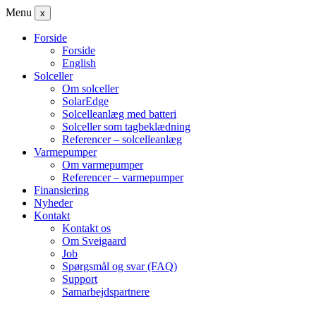
Menu
x
Forside
Forside
English
Solceller
Om solceller
SolarEdge
Solcelleanlæg med batteri
Solceller som tagbeklædning
Referencer – solcelleanlæg
Varmepumper
Om varmepumper
Referencer – varmepumper
Finansiering
Nyheder
Kontakt
Kontakt os
Om Sveigaard
Job
Spørgsmål og svar (FAQ)
Support
Samarbejdspartnere