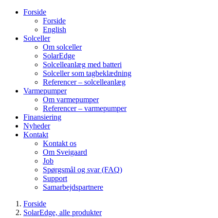
Forside
Forside
English
Solceller
Om solceller
SolarEdge
Solcelleanlæg med batteri
Solceller som tagbeklædning
Referencer – solcelleanlæg
Varmepumper
Om varmepumper
Referencer – varmepumper
Finansiering
Nyheder
Kontakt
Kontakt os
Om Sveigaard
Job
Spørgsmål og svar (FAQ)
Support
Samarbejdspartnere
Forside
SolarEdge, alle produkter