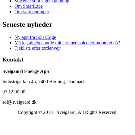
Solceller som tagbeklædning
Om SolarEdge
Om varmepumper
Seneste nyheder
Ny app fra SolarEdge
Må jeg algebehandle mit tag med solceller monteret på?
Tjekliste efter tordenvejr
Kontakt
Sveigaard Energy ApS
Industriparken 45, 7400 Herning, Danmark
97 12 90 90
sol@sveigaard.dk
Copyright © 2018 - Sveigaard. All Rights Reserved.