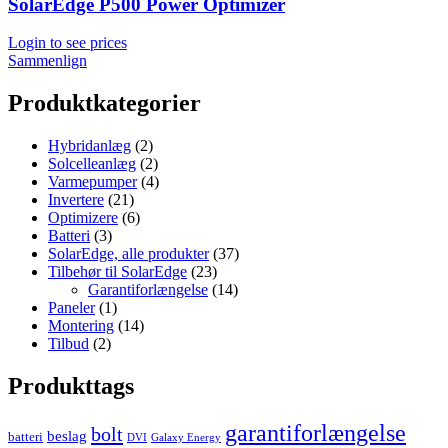
SolarEdge P500 Power Optimizer
Login to see prices
Sammenlign
Produktkategorier
Hybridanlæg
(2)
Solcelleanlæg
(2)
Varmepumper
(4)
Invertere
(21)
Optimizere
(6)
Batteri
(3)
SolarEdge, alle produkter
(37)
Tilbehør til SolarEdge
(23)
Garantiforlængelse
(14)
Paneler
(1)
Montering
(14)
Tilbud
(2)
Produkttags
garantiforlængelse
bolt
beslag
batteri
DVI
Galaxy Energy