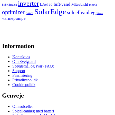
inverter
luft/vand
Mitsubishi
kabel
hybridanlæg
LG
møtrik
SolarEdge
optimizer
solcelleanlæg
panel
Steca
varmepumpe
Information
Kontakt os
Om Sveigaard
Spørgsmål og svar (FAQ)
Support
Finansiering
Privatlivspolitik
Cookie politik
Genveje
Om solceller
Solcelleanlæg med batteri