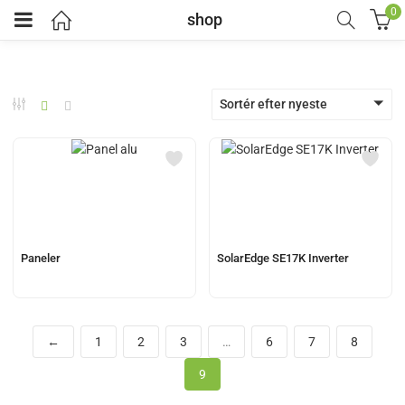
0
shop
Sortér efter nyeste
Paneler
SolarEdge SE17K Inverter
←
1
2
3
…
6
7
8
9