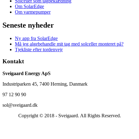
Solceller som tagbeklædning
Om SolarEdge
Om varmepumper
Seneste nyheder
Ny app fra SolarEdge
Må jeg algebehandle mit tag med solceller monteret på?
Tjekliste efter tordenvejr
Kontakt
Sveigaard Energy ApS
Industriparken 45, 7400 Herning, Danmark
97 12 90 90
sol@sveigaard.dk
Copyright © 2018 - Sveigaard. All Rights Reserved.