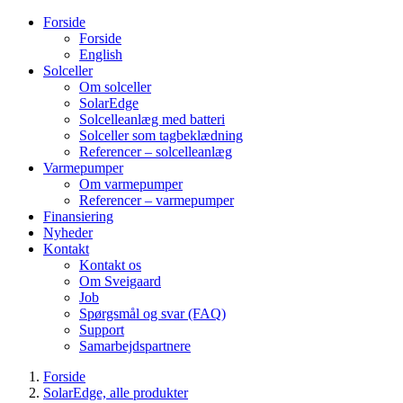
Forside
Forside
English
Solceller
Om solceller
SolarEdge
Solcelleanlæg med batteri
Solceller som tagbeklædning
Referencer – solcelleanlæg
Varmepumper
Om varmepumper
Referencer – varmepumper
Finansiering
Nyheder
Kontakt
Kontakt os
Om Sveigaard
Job
Spørgsmål og svar (FAQ)
Support
Samarbejdspartnere
Forside
SolarEdge, alle produkter