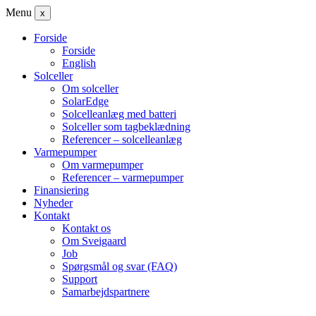
Menu
x
Forside
Forside
English
Solceller
Om solceller
SolarEdge
Solcelleanlæg med batteri
Solceller som tagbeklædning
Referencer – solcelleanlæg
Varmepumper
Om varmepumper
Referencer – varmepumper
Finansiering
Nyheder
Kontakt
Kontakt os
Om Sveigaard
Job
Spørgsmål og svar (FAQ)
Support
Samarbejdspartnere