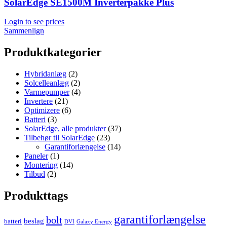
SolarEdge SE1500M Inverterpakke Plus
Login to see prices
Sammenlign
Produktkategorier
Hybridanlæg
(2)
Solcelleanlæg
(2)
Varmepumper
(4)
Invertere
(21)
Optimizere
(6)
Batteri
(3)
SolarEdge, alle produkter
(37)
Tilbehør til SolarEdge
(23)
Garantiforlængelse
(14)
Paneler
(1)
Montering
(14)
Tilbud
(2)
Produkttags
garantiforlængelse
bolt
beslag
batteri
DVI
Galaxy Energy