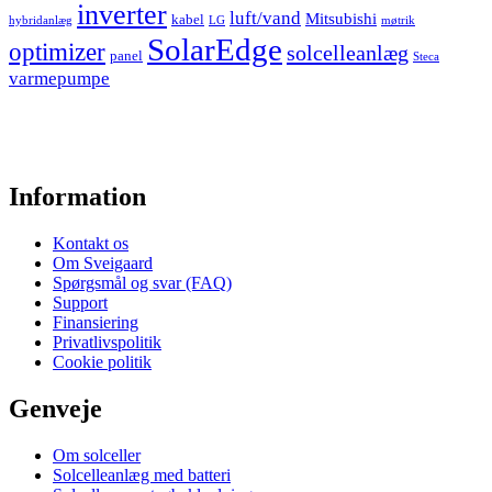
inverter
luft/vand
Mitsubishi
kabel
hybridanlæg
LG
møtrik
SolarEdge
optimizer
solcelleanlæg
panel
Steca
varmepumpe
Information
Kontakt os
Om Sveigaard
Spørgsmål og svar (FAQ)
Support
Finansiering
Privatlivspolitik
Cookie politik
Genveje
Om solceller
Solcelleanlæg med batteri