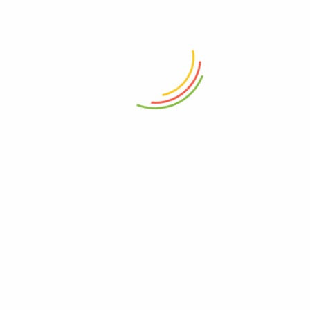
SolarEdge
solceller
tilskudsordning
varmepumper
vejr
Vindstød
vintervejr
Seneste Indlæg
Ny app fra SolarEdge
Må jeg algebehandle mit tag med solceller monteret på?
Tjekliste efter tordenvejr