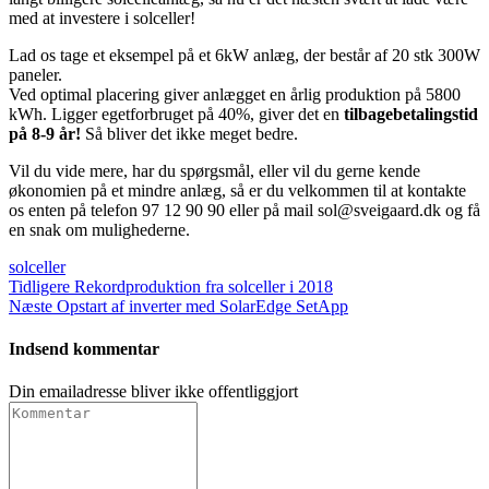
med at investere i solceller!
Lad os tage et eksempel på et 6kW anlæg, der består af 20 stk 300W
paneler.
Ved optimal placering giver anlægget en årlig produktion på 5800
kWh. Ligger egetforbruget på 40%, giver det en
tilbagebetalingstid
på 8-9 år!
Så bliver det ikke meget bedre.
Vil du vide mere, har du spørgsmål, eller vil du gerne kende
økonomien på et mindre anlæg, så er du velkommen til at kontakte
os enten på telefon 97 12 90 90 eller på mail sol@sveigaard.dk og få
en snak om mulighederne.
solceller
Indlægsnavigation
Previous
Tidligere
Rekordproduktion fra solceller i 2018
Next
post:
Næste
Opstart af inverter med SolarEdge SetApp
post:
Indsend kommentar
Din emailadresse bliver ikke offentliggjort