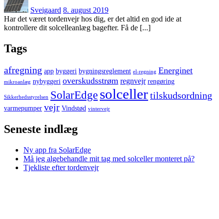
on
Sveigaard
8. august 2019
Har det været tordenvejr hos dig, er det altid en god ide at
kontrollere dit solcelleanlæg bagefter. Få de [...]
Tags
afregning
Energinet
app
byggeri
bygningsreglement
el-regning
overskudsstrøm
regnvejr
nybyggeri
rengøring
mikroanlæg
solceller
SolarEdge
tilskudsordning
Sikkerhedsstyrelsen
vejr
varmepumper
Vindstød
vintervejr
Seneste indlæg
Ny app fra SolarEdge
Må jeg algebehandle mit tag med solceller monteret på?
Tjekliste efter tordenvejr