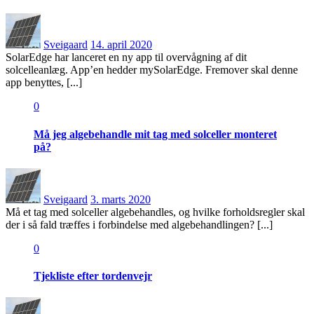
Posted
on
Sveigaard
14. april 2020
SolarEdge har lanceret en ny app til overvågning af dit
solcelleanlæg. App’en hedder mySolarEdge. Fremover skal denne
app benyttes, [...]
0
Må jeg algebehandle mit tag med solceller monteret
på?
Posted
on
Sveigaard
3. marts 2020
Må et tag med solceller algebehandles, og hvilke forholdsregler skal
der i så fald træffes i forbindelse med algebehandlingen? [...]
0
Tjekliste efter tordenvejr
Posted