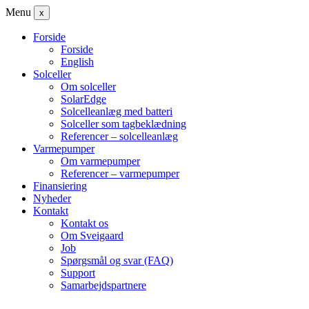
Menu
x
Forside
Forside
English
Solceller
Om solceller
SolarEdge
Solcelleanlæg med batteri
Solceller som tagbeklædning
Referencer – solcelleanlæg
Varmepumper
Om varmepumper
Referencer – varmepumper
Finansiering
Nyheder
Kontakt
Kontakt os
Om Sveigaard
Job
Spørgsmål og svar (FAQ)
Support
Samarbejdspartnere