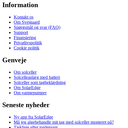
Information
Kontakt os
Om Sveigaard
Spørgsmål og svar (FAQ)
Support
Finansiering
Privatlivspolitik
Cookie politik
Genveje
Om solceller
Solcelleanlæg med batteri
Solceller som tagbeklædning
Om SolarEdge
Om varmepumper
Seneste nyheder
Ny app fra SolarEdge
Må jeg algebehandle mit tag med solceller monteret på?
Tjekliste efter tordenvejr