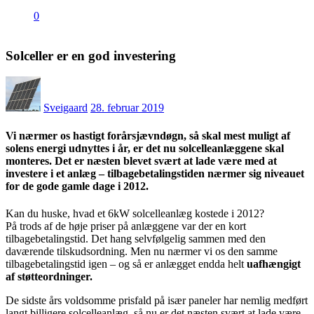
0
Solceller er en god investering
Posted
on
Sveigaard
28. februar 2019
Vi nærmer os hastigt forårsjævndøgn, så skal mest muligt af
solens energi udnyttes i år, er det nu solcelleanlæggene skal
monteres. Det er næsten blevet svært at lade være med at
investere i et anlæg – tilbagebetalingstiden nærmer sig niveauet
for de gode gamle dage i 2012.
Kan du huske, hvad et 6kW solcelleanlæg kostede i 2012?
På trods af de høje priser på anlæggene var der en kort
tilbagebetalingstid. Det hang selvfølgelig sammen med den
daværende tilskudsordning. Men nu nærmer vi os den samme
tilbagebetalingstid igen – og så er anlægget endda helt
uafhængigt
af støtteordninger.
De sidste års voldsomme prisfald på især paneler har nemlig medført
langt billigere solcelleanlæg, så nu er det næsten svært at lade være