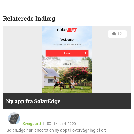
Relaterede Indlæg
12
Ny app fra SolarEdge
Sveigaard
14. april 2020
SolarEdge har lanceret en ny app til overvågning af dit