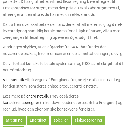
på nettet. Dit salg til nettet vil med flexafregning blive afregnet til
timespotprisen for strøm, mens den pris, du skal købe strømmen til,
afhænger af den aftale, du har med din el-leverandør.
Da du fremover skal betale den pris, der er aftalt mellem dig og din el-
leverandør og samtidig betale moms for dit køb af strøm, vil du med
overgangen til flexafregning opleve en øget udgift til el.
Ændringen skyldes, at en afgørelse fra SKAT har fundet den
nuværende praksis, hvor momsen er en del af nettoficeringen, ulovlig.
Du vil fortsat kun skulle betale systemtarif og PSO, samt elafgift af dit
nettoårsforbrug.
Vindstød.dk
vil på vegne af Energinet afregne ejere af solcelleanlæg
for den strøm, som deres anlæg producerer til elnettet.
Læs mere på
energinet.dk
. Prøv også deres
konsekvensberegner
(linket downloader et excelark fra Energinet) og
regn ud, hvad den økonomiske konsekvens for dig er.
afregning
Energinet
solceller
tilskudsordning