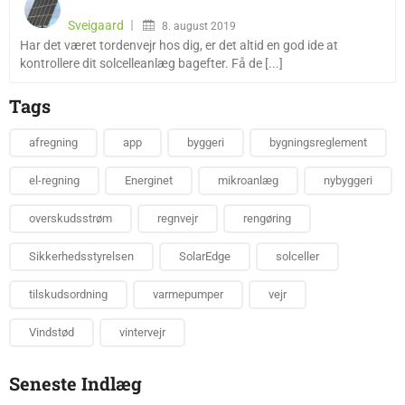
Sveigaard
8. august 2019
Har det været tordenvejr hos dig, er det altid en god ide at
kontrollere dit solcelleanlæg bagefter. Få de [...]
Tags
afregning
app
byggeri
bygningsreglement
el-regning
Energinet
mikroanlæg
nybyggeri
overskudsstrøm
regnvejr
rengøring
Sikkerhedsstyrelsen
SolarEdge
solceller
tilskudsordning
varmepumper
vejr
Vindstød
vintervejr
Seneste Indlæg