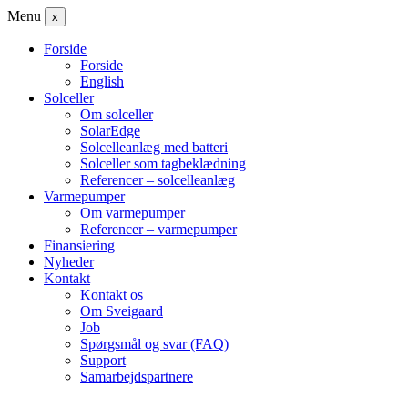
Menu
x
Forside
Forside
English
Solceller
Om solceller
SolarEdge
Solcelleanlæg med batteri
Solceller som tagbeklædning
Referencer – solcelleanlæg
Varmepumper
Om varmepumper
Referencer – varmepumper
Finansiering
Nyheder
Kontakt
Kontakt os
Om Sveigaard
Job
Spørgsmål og svar (FAQ)
Support
Samarbejdspartnere