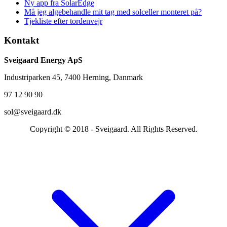
Ny app fra SolarEdge
Må jeg algebehandle mit tag med solceller monteret på?
Tjekliste efter tordenvejr
Kontakt
Sveigaard Energy ApS
Industriparken 45, 7400 Herning, Danmark
97 12 90 90
sol@sveigaard.dk
Copyright © 2018 - Sveigaard. All Rights Reserved.