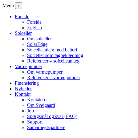
Menu
x
Forside
Forside
English
Solceller
Om solceller
SolarEdge
Solcelleanlæg med batteri
Solceller som tagbeklædning
Referencer – solcelleanlæg
Varmepumper
Om varmepumper
Referencer – varmepumper
Finansiering
Nyheder
Kontakt
Kontakt os
Om Sveigaard
Job
Spørgsmål og svar (FAQ)
Support
Samarbejdspartnere