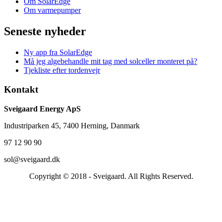
Om SolarEdge
Om varmepumper
Seneste nyheder
Ny app fra SolarEdge
Må jeg algebehandle mit tag med solceller monteret på?
Tjekliste efter tordenvejr
Kontakt
Sveigaard Energy ApS
Industriparken 45, 7400 Herning, Danmark
97 12 90 90
sol@sveigaard.dk
Copyright © 2018 - Sveigaard. All Rights Reserved.