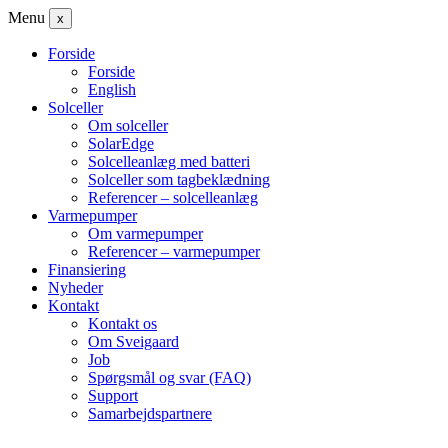
Menu
x
Forside
Forside
English
Solceller
Om solceller
SolarEdge
Solcelleanlæg med batteri
Solceller som tagbeklædning
Referencer – solcelleanlæg
Varmepumper
Om varmepumper
Referencer – varmepumper
Finansiering
Nyheder
Kontakt
Kontakt os
Om Sveigaard
Job
Spørgsmål og svar (FAQ)
Support
Samarbejdspartnere