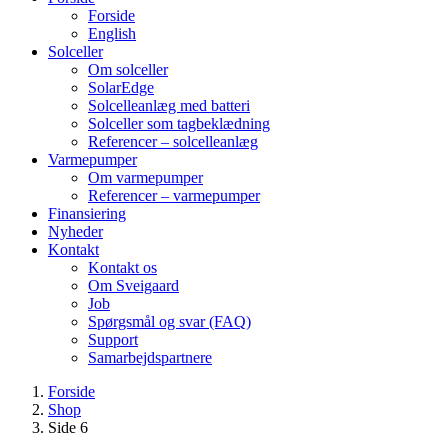
Forside
English
Solceller
Om solceller
SolarEdge
Solcelleanlæg med batteri
Solceller som tagbeklædning
Referencer – solcelleanlæg
Varmepumper
Om varmepumper
Referencer – varmepumper
Finansiering
Nyheder
Kontakt
Kontakt os
Om Sveigaard
Job
Spørgsmål og svar (FAQ)
Support
Samarbejdspartnere
Forside
Shop
Side 6