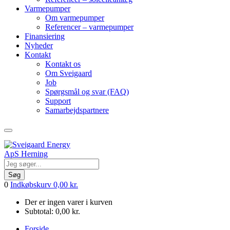
Varmepumper
Om varmepumper
Referencer – varmepumper
Finansiering
Nyheder
Kontakt
Kontakt os
Om Sveigaard
Job
Spørgsmål og svar (FAQ)
Support
Samarbejdspartnere
Søg
0
Indkøbskurv
0,00
kr.
Der er ingen varer i kurven
Subtotal:
0,00
kr.
Forside