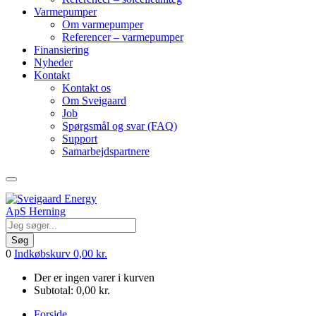
Varmepumper
Om varmepumper
Referencer – varmepumper
Finansiering
Nyheder
Kontakt
Kontakt os
Om Sveigaard
Job
Spørgsmål og svar (FAQ)
Support
Samarbejdspartnere
Søg
0
Indkøbskurv
0,00
kr.
Der er ingen varer i kurven
Subtotal:
0,00
kr.
Forside