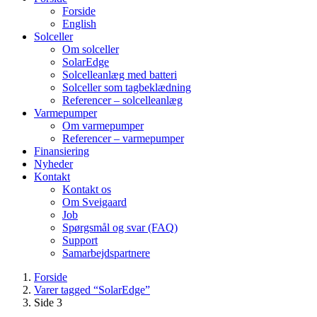
Forside
English
Solceller
Om solceller
SolarEdge
Solcelleanlæg med batteri
Solceller som tagbeklædning
Referencer – solcelleanlæg
Varmepumper
Om varmepumper
Referencer – varmepumper
Finansiering
Nyheder
Kontakt
Kontakt os
Om Sveigaard
Job
Spørgsmål og svar (FAQ)
Support
Samarbejdspartnere
Forside
Varer tagged “SolarEdge”
Side 3