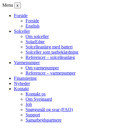
Menu
x
Forside
Forside
English
Solceller
Om solceller
SolarEdge
Solcelleanlæg med batteri
Solceller som tagbeklædning
Referencer – solcelleanlæg
Varmepumper
Om varmepumper
Referencer – varmepumper
Finansiering
Nyheder
Kontakt
Kontakt os
Om Sveigaard
Job
Spørgsmål og svar (FAQ)
Support
Samarbejdspartnere