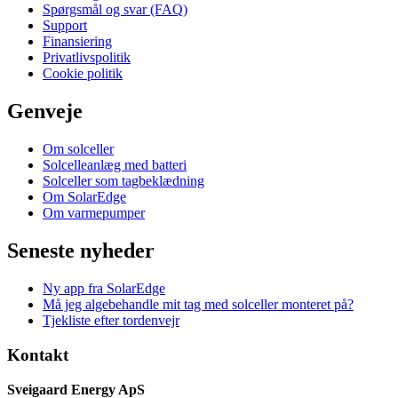
Spørgsmål og svar (FAQ)
Support
Finansiering
Privatlivspolitik
Cookie politik
Genveje
Om solceller
Solcelleanlæg med batteri
Solceller som tagbeklædning
Om SolarEdge
Om varmepumper
Seneste nyheder
Ny app fra SolarEdge
Må jeg algebehandle mit tag med solceller monteret på?
Tjekliste efter tordenvejr
Kontakt
Sveigaard Energy ApS