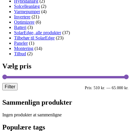
Hybridanlæg
(2)
Solcelleanlæg
(2)
Varmepumper
(4)
Invertere
(21)
Optimizere
(6)
Batteri
(3)
SolarEdge, alle produkter
(37)
Tilbehør til SolarEdge
(23)
Paneler
(1)
Montering
(14)
Tilbud
(2)
Vælg pris
Filter
M
H
Pris:
510 kr.
—
65.000 kr.
p
p
Sammenlign produkter
Ingen produkter at sammenligne
Populære tags