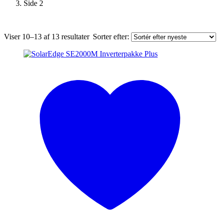
Side 2
Sorteret
Viser 10–13 af 13 resultater
Sorter efter:
efter
seneste