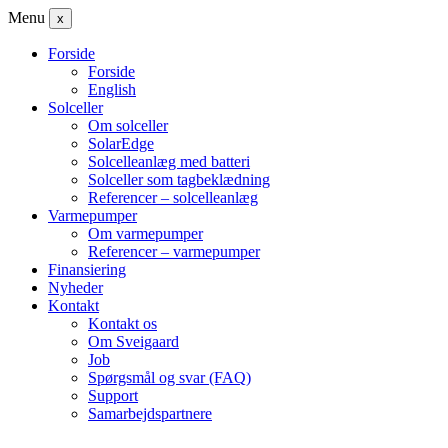
Menu
x
Forside
Forside
English
Solceller
Om solceller
SolarEdge
Solcelleanlæg med batteri
Solceller som tagbeklædning
Referencer – solcelleanlæg
Varmepumper
Om varmepumper
Referencer – varmepumper
Finansiering
Nyheder
Kontakt
Kontakt os
Om Sveigaard
Job
Spørgsmål og svar (FAQ)
Support
Samarbejdspartnere