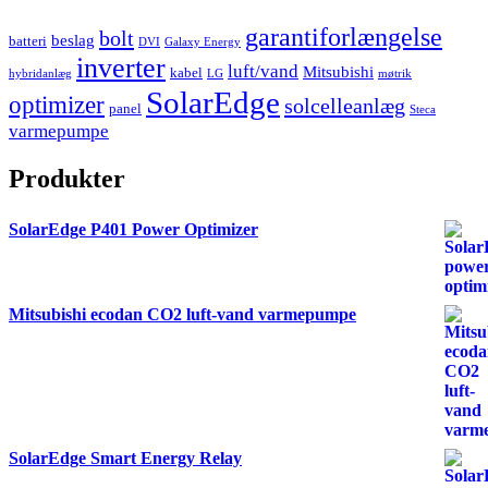
garantiforlængelse
bolt
beslag
batteri
DVI
Galaxy Energy
inverter
luft/vand
Mitsubishi
kabel
hybridanlæg
LG
møtrik
SolarEdge
optimizer
solcelleanlæg
panel
Steca
varmepumpe
Produkter
SolarEdge P401 Power Optimizer
Mitsubishi ecodan CO2 luft-vand varmepumpe
SolarEdge Smart Energy Relay