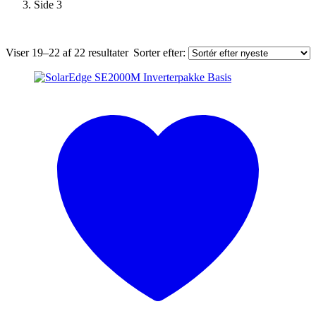
Side 3
Sorteret
Viser 19–22 af 22 resultater
Sorter efter:
efter
seneste