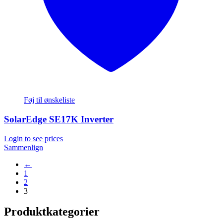
Føj til ønskeliste
SolarEdge SE17K Inverter
Login to see prices
Sammenlign
←
1
2
3
Produktkategorier