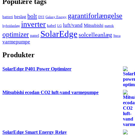
Populære tags
garantiforlængelse
bolt
beslag
batteri
DVI
Galaxy Energy
inverter
luft/vand
Mitsubishi
kabel
hybridanlæg
LG
møtrik
SolarEdge
optimizer
solcelleanlæg
panel
Steca
varmepumpe
Produkter
SolarEdge P401 Power Optimizer
Mitsubishi ecodan CO2 luft-vand varmepumpe
SolarEdge Smart Energy Relay