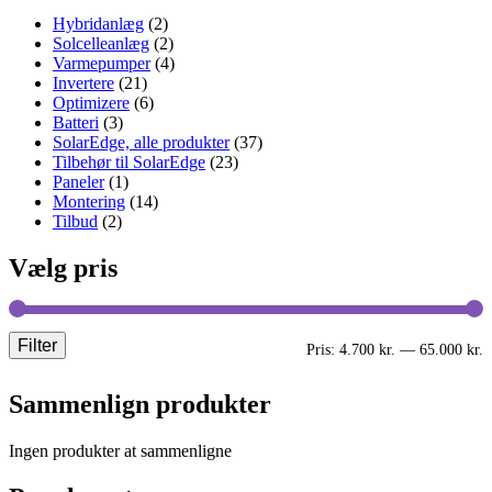
Hybridanlæg
(2)
Solcelleanlæg
(2)
Varmepumper
(4)
Invertere
(21)
Optimizere
(6)
Batteri
(3)
SolarEdge, alle produkter
(37)
Tilbehør til SolarEdge
(23)
Paneler
(1)
Montering
(14)
Tilbud
(2)
Vælg pris
Filter
M
H
Pris:
4.700 kr.
—
65.000 kr.
p
p
Sammenlign produkter
Ingen produkter at sammenligne