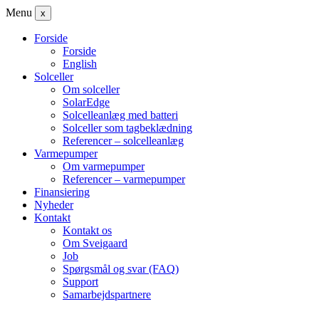
Menu
x
Forside
Forside
English
Solceller
Om solceller
SolarEdge
Solcelleanlæg med batteri
Solceller som tagbeklædning
Referencer – solcelleanlæg
Varmepumper
Om varmepumper
Referencer – varmepumper
Finansiering
Nyheder
Kontakt
Kontakt os
Om Sveigaard
Job
Spørgsmål og svar (FAQ)
Support
Samarbejdspartnere