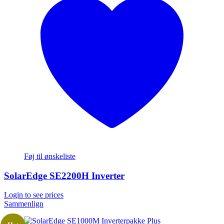
Føj til ønskeliste
SolarEdge SE2200H Inverter
Login to see prices
Sammenlign