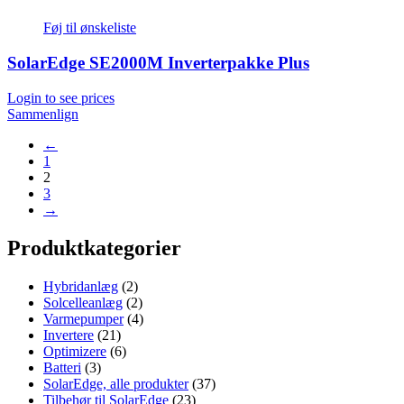
Føj til ønskeliste
SolarEdge SE2000M Inverterpakke Plus
Login to see prices
Sammenlign
←
1
2
3
→
Produktkategorier
Hybridanlæg
(2)
Solcelleanlæg
(2)
Varmepumper
(4)
Invertere
(21)
Optimizere
(6)
Batteri
(3)
SolarEdge, alle produkter
(37)
Tilbehør til SolarEdge
(23)