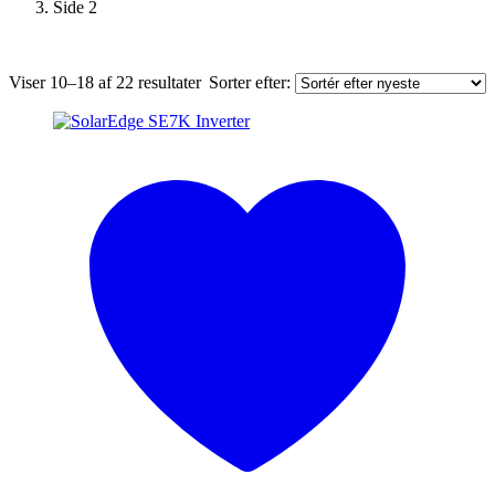
Side 2
Sorteret
Viser 10–18 af 22 resultater
Sorter efter:
efter
seneste