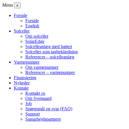
Menu
x
Forside
Forside
English
Solceller
Om solceller
SolarEdge
Solcelleanlæg med batteri
Solceller som tagbeklædning
Referencer – solcelleanlæg
Varmepumper
Om varmepumper
Referencer – varmepumper
Finansiering
Nyheder
Kontakt
Kontakt os
Om Sveigaard
Job
Spørgsmål og svar (FAQ)
Support
Samarbejdspartnere