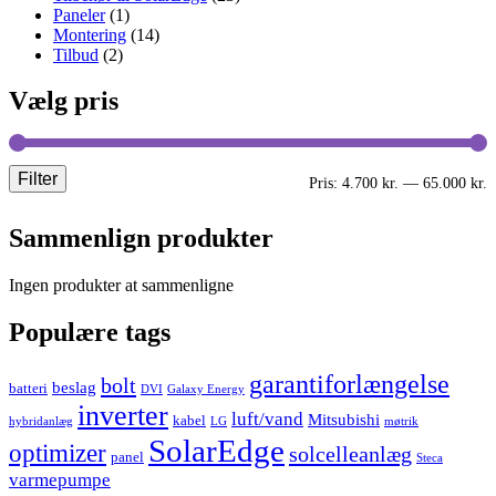
Paneler
(1)
Montering
(14)
Tilbud
(2)
Vælg pris
Filter
M
H
Pris:
4.700 kr.
—
65.000 kr.
p
p
Sammenlign produkter
Ingen produkter at sammenligne
Populære tags
garantiforlængelse
bolt
beslag
batteri
DVI
Galaxy Energy
inverter
luft/vand
Mitsubishi
kabel
hybridanlæg
LG
møtrik
SolarEdge
optimizer
solcelleanlæg
panel
Steca
varmepumpe