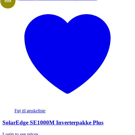
Hot
Føj til ønskeliste
SolarEdge SE1000M Inverterpakke Plus
Login to see prices