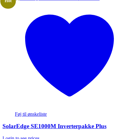
Hot
Føj til ønskeliste
SolarEdge SE1000M Inverterpakke Plus
Login to see prices