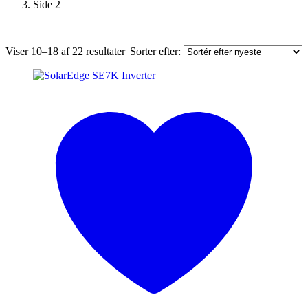
Side 2
Sorteret
Viser 10–18 af 22 resultater
Sorter efter:
efter
seneste