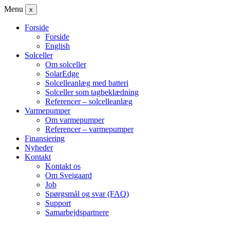
Menu
x
Forside
Forside
English
Solceller
Om solceller
SolarEdge
Solcelleanlæg med batteri
Solceller som tagbeklædning
Referencer – solcelleanlæg
Varmepumper
Om varmepumper
Referencer – varmepumper
Finansiering
Nyheder
Kontakt
Kontakt os
Om Sveigaard
Job
Spørgsmål og svar (FAQ)
Support
Samarbejdspartnere