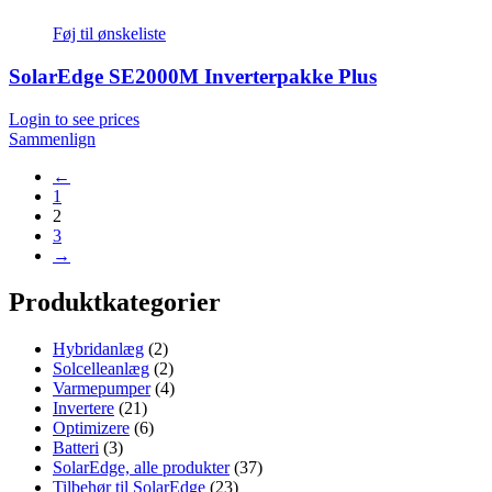
Føj til ønskeliste
SolarEdge SE2000M Inverterpakke Plus
Login to see prices
Sammenlign
←
1
2
3
→
Produktkategorier
Hybridanlæg
(2)
Solcelleanlæg
(2)
Varmepumper
(4)
Invertere
(21)
Optimizere
(6)
Batteri
(3)
SolarEdge, alle produkter
(37)
Tilbehør til SolarEdge
(23)