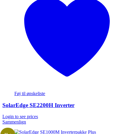
Føj til ønskeliste
SolarEdge SE2200H Inverter
Login to see prices
Sammenlign