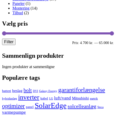
Paneler
(1)
Montering
(14)
Tilbud
(2)
Vælg pris
Filter
M
H
Pris:
4.700 kr.
—
65.000 kr.
p
p
Sammenlign produkter
Ingen produkter at sammenligne
Populære tags
garantiforlængelse
bolt
beslag
batteri
DVI
Galaxy Energy
inverter
luft/vand
Mitsubishi
kabel
hybridanlæg
LG
møtrik
SolarEdge
optimizer
solcelleanlæg
panel
Steca
varmepumpe